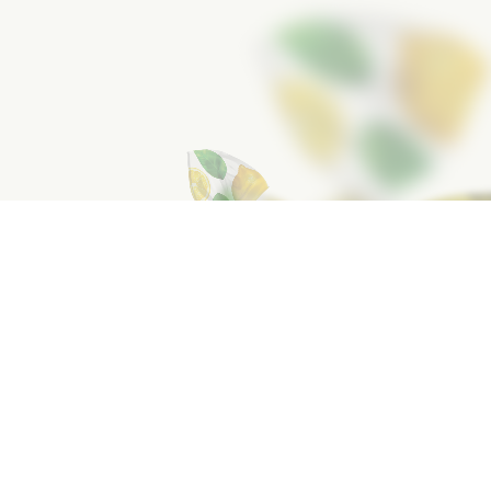
Çəki, 1 əd.